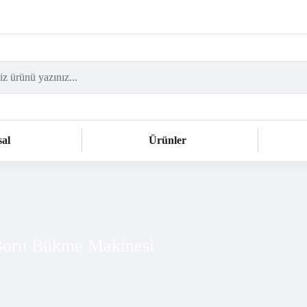
al
Ürünler
 Boru Bükme Makinesi