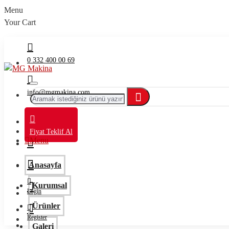
Menu
Your Cart
0 332 400 00 69
info@mgmakina.com
Fiyat Teklif Al
Menu
Anasayfa
Kurumsal
Login
Ürünler
Register
Galeri