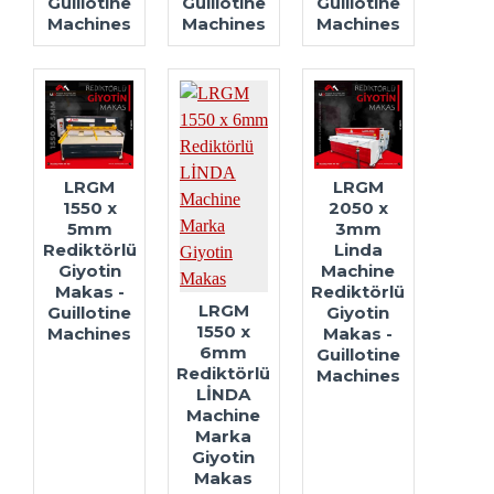
Guillotine
Guillotine
Guillotine
Machines
Machines
Machines
LRGM
LRGM
1550 x
2050 x
5mm
3mm
Rediktörlü
Linda
Giyotin
Machine
Makas -
Rediktörlü
LRGM
Guillotine
Giyotin
1550 x
Machines
Makas -
6mm
Guillotine
Rediktörlü
Machines
LİNDA
Machine
Marka
Giyotin
Makas