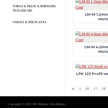
TORNA & FREZE & BORWERK
TEZGAHLARI
LM-M 1,2mm
Moto
VARGEL & DİK PLANYA
LM-M 4,0mm
Moto
LPK 125 Profil 
16
17
18
Copyright © 2023 MG Makina Tüm Hakları