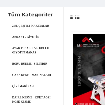
Tüm Kategoriler
2,EL ÇEŞİTLİ MAKİNALAR
ABKANT - GİYOTİN
AYAK PEDALLI VE KOLLU
GIYOTIN MAKAS
BORU BÜKME - SİLİNDİR
CAKA KENET MAKİNALARI
ÇIVI MAKINASI
DAIRE KESME - KURT AĞZI -
KÖŞE KESME