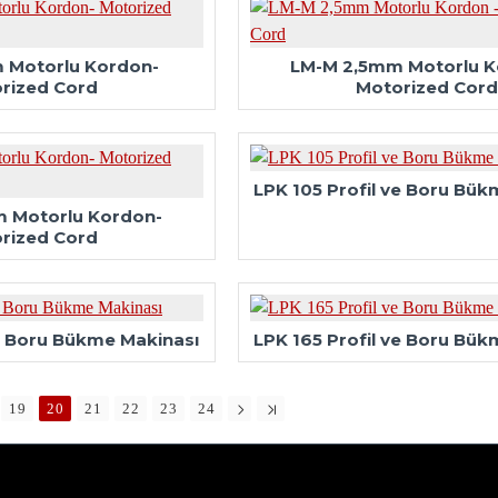
 Motorlu Kordon-
LM-M 2,5mm Motorlu K
rized Cord
Motorized Cord
LPK 105 Profil ve Boru Bük
 Motorlu Kordon-
rized Cord
ve Boru Bükme Makinası
LPK 165 Profil ve Boru Bük
19
20
21
22
23
24