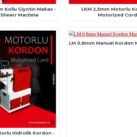
 Kollu Giyotin Makas -
LKM 2,5mm Motorlu Ko
e Shearr Machine
Motorized Cord
LM 0,8mm Manuel Kordon 
rlu Hidrolik Kordon -